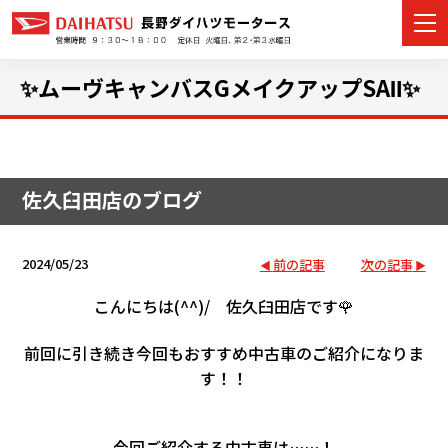
✨ムーヴキャンバスGメイクアップSAⅡ✨
カーラインナップ
佐久臼田店のブログ
展示車・試乗車
店舗情報
2024/05/23
前の記事
次の記事
イベント・キャンペーン
こんにちは(^^)/
佐久臼田店です🌹
前回に引き続き今回もおすすめ中古車のご紹介になりま
ご購入者サポート
す！！
アフターサポート
今回ご紹介する中古車は……！