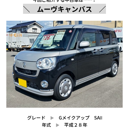
会社情報
＼ ムーヴキャンバス ／
カタロ
リコー
お問い
グレード
Gメイクアップ SAⅡ
▶
年式
平成２８年
▶