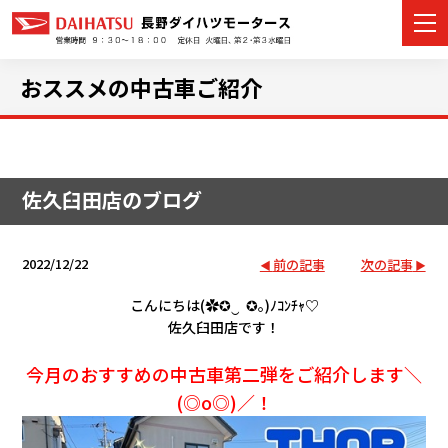
おススメの中古車ご紹介
カーラインナップ
佐久臼田店のブログ
展示車・試乗車
店舗情報
2022/12/22
前の記事
次の記事
イベント・キャンペーン
こんにちは(✿✪‿ ✪｡)ﾉｺﾝﾁｬ♡
佐久臼田店です！
ご購入者サポート
今月のおすすめの中古車第二弾をご紹介します＼
(◎o◎)／！
アフターサポート