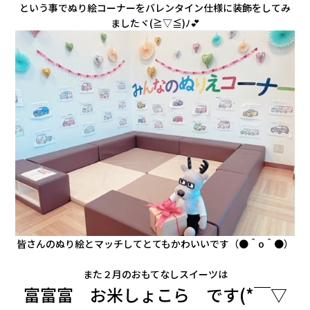
会社情報
という事でぬり絵コーナーをバレンタイン仕様に装飾をしてみ
ましたヾ(≧▽≦)ﾉ💕
カタロ
リコー
お問い
皆さんのぬり絵とマッチしてとてもかわいいです（●＾o＾●）
また２月のおもてなしスイーツは
富富富 お米しょこら です(*￣▽