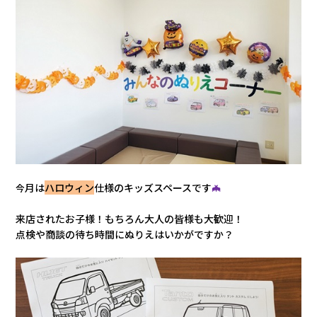
会社情報
カタロ
リコー
お問い
月は
ハロウィン
仕様のキッズスペースです
🦇
今
来店されたお子様！もちろん大人の皆様も大歓迎！
点検や商談の待ち時間にぬりえはいかがですか？