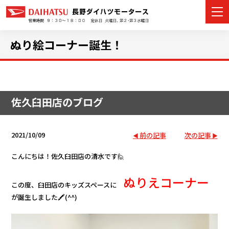
ぬり絵コーナー誕生！
カーラインナップ
佐久臼田店のブログ
展示車・試乗車
店舗情報
2021/10/09
前の記事
次の記事
イベント・キャンペーン
こんにちは！
佐久臼田店の清水です🙋
ぬりえコーナー
ご購入者サポート
この度、臼田店のキッズスペースに
が誕生しました🖍(^^)
アフターサポート