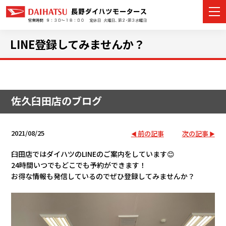
LINE登録してみませんか？
カーラインナップ
佐久臼田店のブログ
展示車・試乗車
店舗情報
2021/08/25
前の記事
次の記事
イベント・キャンペーン
臼田店ではダイハツのLINEのご案内をしています😊
24時間いつでもどこでも予約ができます！
お得な情報も発信しているのでぜひ登録してみませんか？
ご購入者サポート
アフターサポート