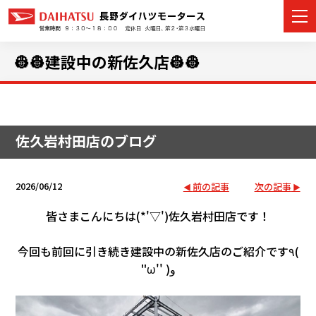
👷👷建設中の新佐久店👷👷
カーラインナップ
佐久岩村田店のブログ
展示車・試乗車
店舗情報
2026/06/12
前の記事
次の記事
イベント・キャンペーン
皆さまこんにちは(*'▽')佐久岩村田店です！
ご購入者サポート
今回も前回に引き続き建設中の新佐久店のご紹介です٩(
''ω'' )و
アフターサポート