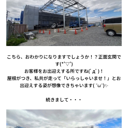
会社情報
カタロ
リコー
お問い
こちら、おわかりになりますでしょうか！？正面玄関で
す(*'▽')
お客様をお出迎えする所ですね(ﾟдﾟ)！
屋根がつき、私共が走って「いらっしゃいませ！」とお
出迎えする姿が想像できちゃいます( ˘ω˘)✨
続きまして・・・