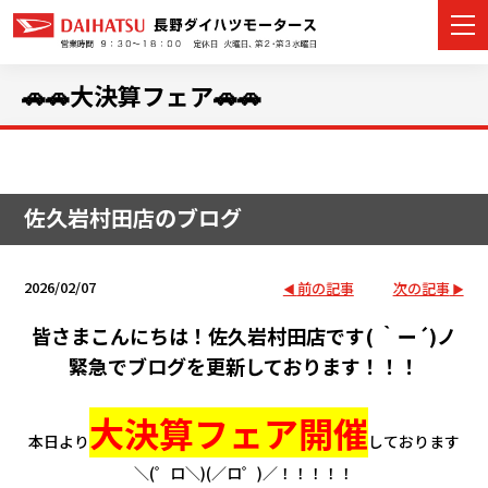
🚗🚗大決算フェア🚗🚗
カーラインナップ
佐久岩村田店のブログ
展示車・試乗車
店舗情報
2026/02/07
前の記事
次の記事
イベント・キャンペーン
皆さまこんにちは！佐久岩村田店です( ｀ー´)ノ
緊急でブログを更新しております！！！
ご購入者サポート
大決算フェア開催
アフターサポート
本日より
しております
＼(゜ロ＼)(／ロ゜)／！！！！！