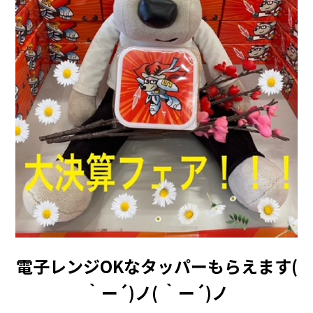
電子レンジOKなタッパーもらえます(
｀ー´)ノ( ｀ー´)ノ