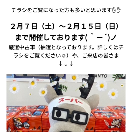
会社情報
チラシをご覧になった方も多いと思います✋✋
カタロ
２月７日（土）～２月１５日（日）
まで開催しております( ｀ー´)ノ
リコー
厳選中古車（抽選となっております。詳しくはチ
お問い
ラシをご覧ください☺）や、ご来店の皆さま
↓↓↓