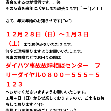
会社情報
省会をするのが恒例です。。笑
その反省を来年に活かしまた頑張ります( ｀ー´)ノ！！
カタロ
さて、年末年始のお知らせです( ˘ω˘)
リコー
１２月２８日（日）～１月３日
（土）
までお休みをいただきます。
お問い
何卒ご理解賜りますようお願いいたします。
お車の故障などでお困りの際は
ダイハツ事故故障相談センター フ
リーダイヤル０８００－５５５－５
１２３
へおかけくださいますよう
お願いいたします。
１月４日（日）から営業しておりますので、ご来店お待
ちしております ^^)✨
皆様よいお年をお過ごしください(*'▽')