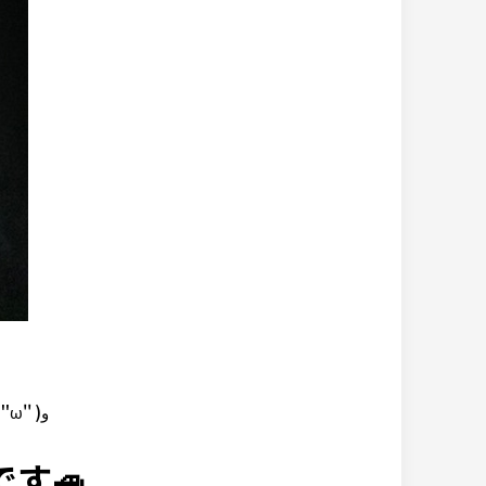
混雑もすごいので皆さまは余裕を持って移動し準備して行ってください٩( ''ω'' )و
す🚙