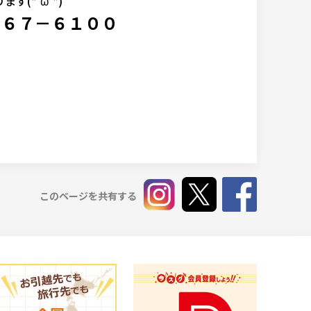
(*'ω'*)
－６７－６１００
このページを共有する