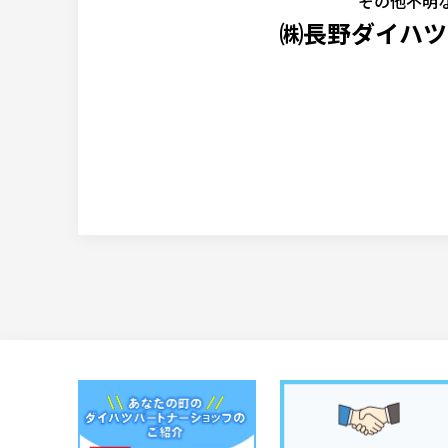
その他不明な
㈱長野ダイハツ