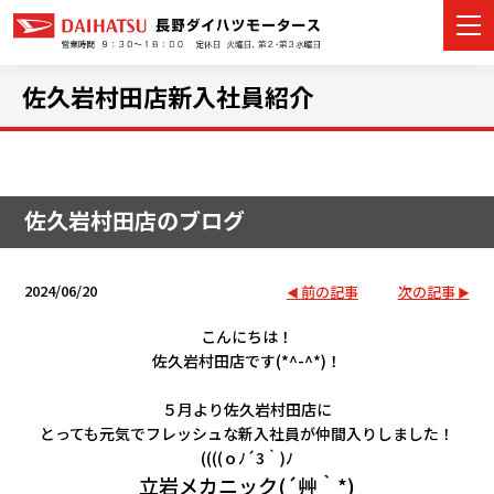
佐久岩村田店新入社員紹介
カーラインナップ
佐久岩村田店のブログ
展示車・試乗車
店舗情報
2024/06/20
前の記事
次の記事
イベント・キャンペーン
こんにちは！
佐久岩村田店です(*^-^*)！
ご購入者サポート
５月より佐久岩村田店に
とっても元気でフレッシュな新入社員が仲間入りしました！
アフターサポート
((((ｏﾉ´3｀)ﾉ
立岩メカニック(´艸｀*)