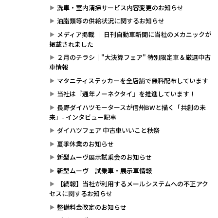
洗車・室内清掃サービス内容変更のお知らせ
油脂類等の供給状況に関するお知らせ
メディア掲載 ｜ 日刊自動車新聞に当社のメカニックが
掲載されました
２月のチラシ｜"大決算フェア" 特別限定車＆厳選中古
車情報
マタニティステッカーを全店舗で無料配布しています
当社は『通年ノーネクタイ』を推進しています！
長野ダイハツモータースが信州BWと描く「共創の未
来」- インタビュー記事
ダイハツフェア 中古車いいこと秋祭
夏季休業のお知らせ
新型ムーヴ展示試乗会のお知らせ
新型ムーヴ 試乗車・展示車情報
【続報】当社が利用するメールシステムへの不正アク
セスに関するお知らせ
整備料金改定のお知らせ