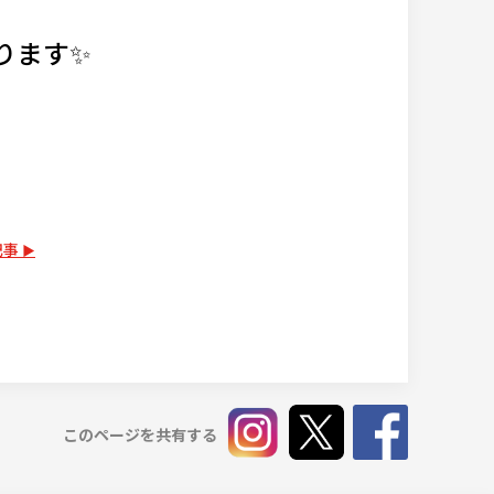
ります✨
記事
このページを共有する