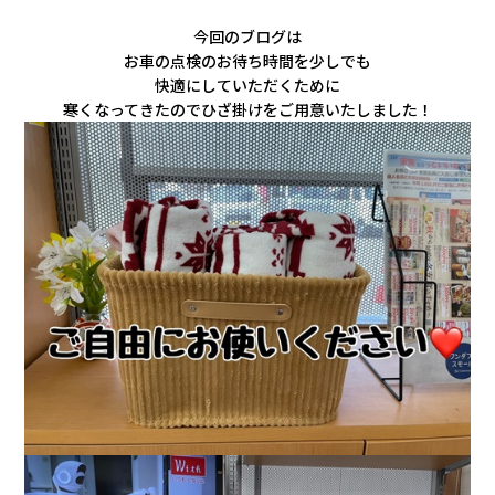
会社情報
今回のブログは
お車の点検のお待ち時間を少しでも
カタロ
快適にしていただくために
寒くなってきたのでひざ掛けをご用意いたしました！
リコー
お問い