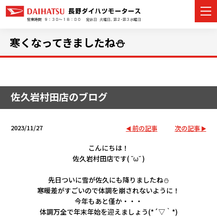
寒くなってきましたね⛄
カーラインナップ
佐久岩村田店のブログ
展示車・試乗車
店舗情報
2023/11/27
前の記事
次の記事
イベント・キャンペーン
こんにちは！
佐久岩村田店です( ˘ω˘ )
ご購入者サポート
先日ついに雪が佐久にも降りましたね⛄
寒暖差がすごいので体調を崩されないように！
アフターサポート
今年もあと僅か・・・
体調万全で年末年始を迎えましょう(*´▽｀*)