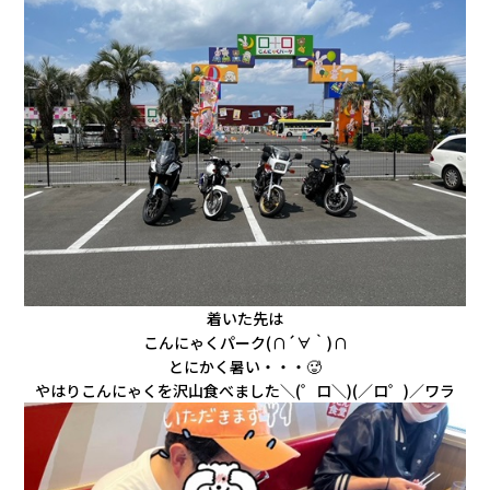
会社情報
カタロ
リコー
お問い
着いた先は
こんにゃくパーク(∩´∀｀)∩
とにかく暑い・・・🥵
やはりこんにゃくを沢山食べました＼(゜ロ＼)(／ロ゜)／ワラ