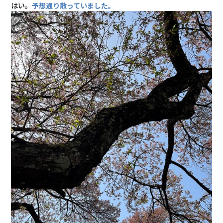
会社情報
はい。
予想通り散っていました。
カタロ
リコー
お問い