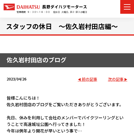
スタッフの休日 ～佐久岩村田店編～
カーラインナップ
佐久岩村田店のブログ
展示車・試乗車
店舗情報
2023/04/26
前の記事
次の記事
イベント・キャンペーン
皆様こんにちは！
佐久岩村田店のブログをご覧いただきありがとうございます。
ご購入者サポート
先日、休みを利用して会社のメンバーでバイクツーリングとい
アフターサポート
うことで高遠城址公園へ行ってきました！
今年は例年より開花が早いという事で…