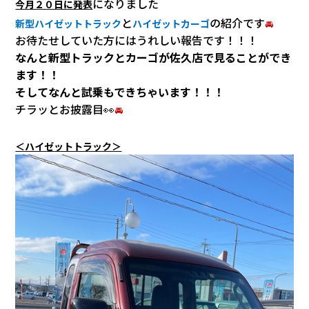
になりました
会社情報
今月２０日に発表
と
の紹介です
新型ハイゼットトラック
ハイゼットカーゴ
🚘
お待たせしていた方にはうれしい報告です！！！
カタロ
なんと新型トラックとカーゴが佐久店で見ることができ
ます！！
リコー
そしてなんと試乗もできちゃいます！！！
チラッとお披露目👀
🚘
お問い
＜ハイゼットトラック＞