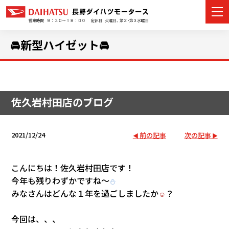
🚘新型ハイゼット🚘
カーラインナップ
佐久岩村田店のブログ
展示車・試乗車
店舗情報
2021/12/24
前の記事
次の記事
イベント・キャンペーン
こんにちは！佐久岩村田店です！
今年も残りわずかですね～
ご購入者サポート
⛄
みなさんはどんな１年を過ごしましたか
？
☺
アフターサポート
今回は、、、