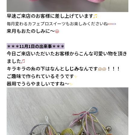
早速ご来店のお客様に差し上げています
♫
毎月変わるカフェプロスイーツもお楽しみくださいね
🍬
🍬
来月もおたのしみに～
😃
＊＊＊11月1日の出来事＊＊＊
今日ご来店いただいたお客様からこんな可愛い物を頂き
ました
♫
キラキラの糸の下はなんと
しじみ
なんです
！！！
🐚🐚
ご趣味で作られているそうです
✨
器用でうらやましいですね
～
✨