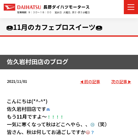
🍩11月のカフェプロスイーツ🍩
カーラインナップ
佐久岩村田店のブログ
展示車・試乗車
店舗情報
2021/11/01
前の記事
次の記事
イベント・キャンペーン
こんにちは(*^-^*)
佐久岩村田店です
ご購入者サポート
🚘
もう
11月
ですよ～
！！！！
一気に寒くなって秋はどこへやら、、
（笑）
アフターサポート
😢
皆さん、秋は何してお過ごしですか
😃
？