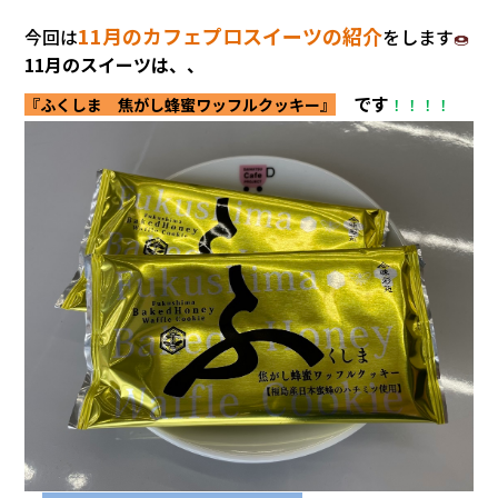
会社情報
11月のカフェプロスイーツの紹介
今回は
をします
🍩
11月のスイーツは、、
カタロ
です
『ふくしま 焦がし蜂蜜ワッフルクッキー』
！！！！
リコー
お問い