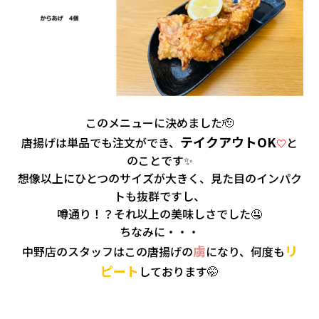
このメニューに決めました🫡
テイクアウトOK
唐揚げは単品でも注文ができ、
と
♡
のことです✨
想像以上にひとつのサイズが大きく、見た目のインパク
トも抜群ですし、
噂通り！？それ以上の美味しさでした🤤
ちなみに・・・
虜
リ
中野店のスタッフはこの唐揚げの
になり、何度も
ピート
しております🤭