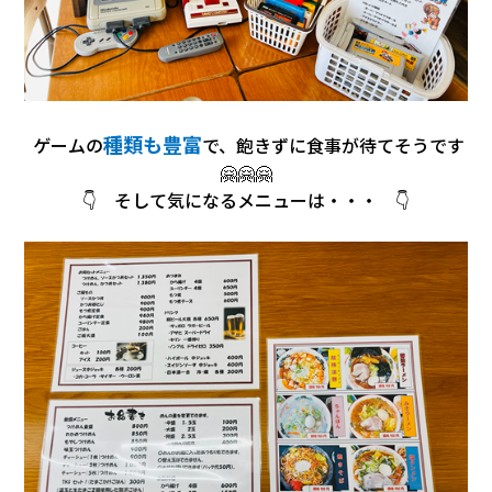
種類も豊富
ゲームの
で、飽きずに食事が待てそうです
🤗🤗🤗
👇 そして気になるメニューは・・・ 👇