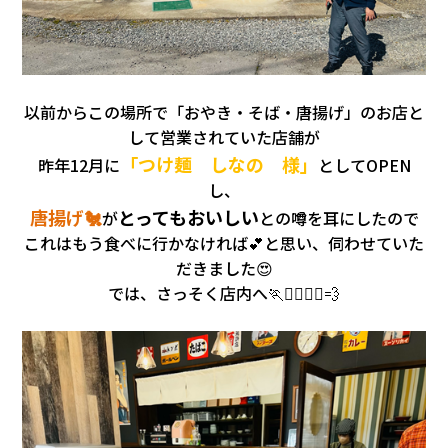
以前からこの場所で「おやき・そば・唐揚げ」のお店と
して営業されていた店舗が
「つけ麺 しなの 様」
昨年12月に
としてOPEN
し、
唐揚げ🐔
とってもおいしい
が
との噂を耳にしたので
これはもう食べに行かなければ💕と思い、伺わせていた
だきました😍
では、さっそく店内へ🏃🏃‍♂️🏃‍♀️💨