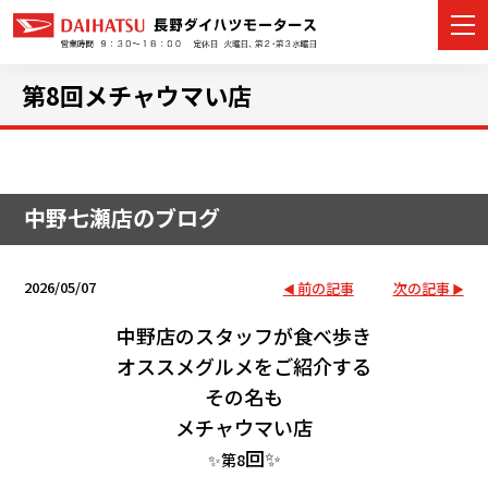
第8回メチャウマい店
カーラインナップ
中野七瀬店のブログ
展示車・試乗車
店舗情報
2026/05/07
前の記事
次の記事
イベント・キャンペーン
中野店のスタッフが食べ歩き
オススメグルメをご紹介する
ご購入者サポート
その名も
メチャウマい店
アフターサポート
回✨
✨第8