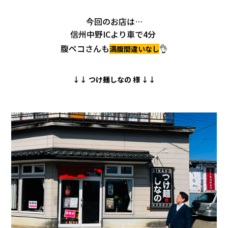
会社情報
今回のお店は…
信州中野ICより車で4分
カタロ
腹ペコさんも
👌
満
腹
間違いなし
リコー
↓↓ つけ麺しなの
様
↓↓
お問い