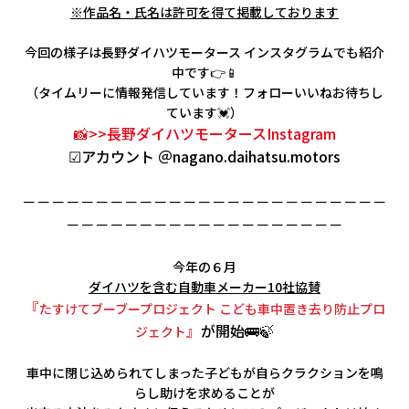
※作品名・氏名は許可を得て掲載しております
今回の様子は長野ダイハツモータース インスタグラムでも紹介
中です👉📱
（タイムリーに情報発信しています！フォローいいねお待ちし
ています💓）
📸>>長野ダイハツモータースInstagram
☑アカウント ＠nagano.daihatsu.motors
－－－－－－－－－－－－－－－－－－－－－－－－－
－－－－－－－－－－－－－－－－－－－
今年の６月
ダイハツを含む自動車メーカー10社協賛
『
たすけてブーブープロジェクト こども車中置き去り防止プロ
』
が
開始🚌🍃
ジェクト
車中に閉じ込められてしまった子どもが自らクラクションを鳴
らし助けを求めることが