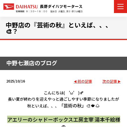
中野店の『芸術の秋』といえば、、、
🎨？
カーラインナップ
展示車・試乗車
中野七瀬店のブログ
店舗情報
2025/10/16
前の記事
次の記事
イベント・キャンペーン
こんにちは( 'ω' )🍂
長い夏が終わりを迎えやっと過ごしやすい季節になりましたが
ご購入者サポート
「芸術の秋」🎨🍁🌰
秋といえば、、、
アフターサポート
アエリーのシャドーボックス工房主宰 湯本千絵様
の