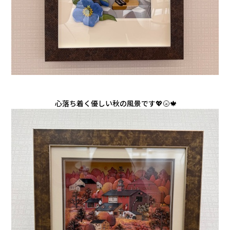
心落ち着く優しい秋の風景です💖🌝🍁