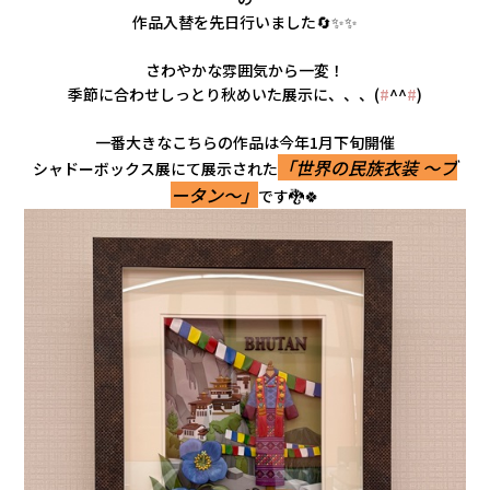
会社情報
作品入替を先日行いました🔄✨✨
さわやかな雰囲気から一変！
カタロ
季節に合わせしっとり秋めいた展示に、、、(
#
^^
#
)
リコー
一番大きなこちらの作品は今年1月下旬開催
「世界の民族衣装 ～ブ
シャドーボックス展にて展示された
ータン～」
です🐉🍀
お問い