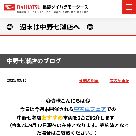
😊 週末は中野七瀬店へ 😊
カーラインナップ
中野七瀬店のブログ
展示車・試乗車
店舗情報
2025/09/11
前の記事
次の記事
イベント・キャンペーン
😋皆様こんにちは😋
ご購入者サポート
中古車フェア
今日は今週末開催される
での
おすすめ
中野七瀬店
車両を2台ご紹介します！
アフターサポート
（令和7年9月12日現在の在庫となります。売約済となっ
た場合はご容赦ください。）