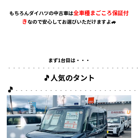
会社情報
全車種まごころ保証付
もちろんダイハツの中古車は
き
なので安心してお選びいただけますよ🚙
カタロ
リコー
お問い
まず1台目は・・・
‐‐‐‐‐‐‐‐‐‐‐‐‐‐‐‐‐‐‐‐‐‐‐‐‐‐
🎵
人気のタント
🎵
‐‐‐‐‐‐‐‐‐‐‐‐‐‐‐‐‐‐‐‐‐‐‐‐‐