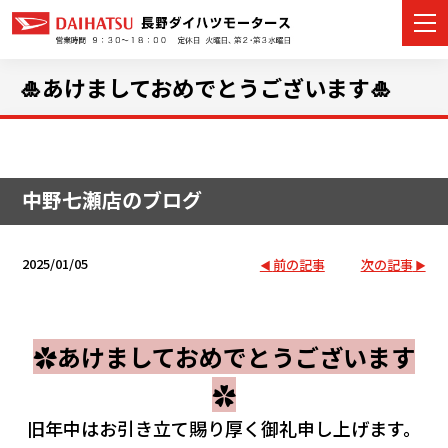
🎍あけましておめでとうございます🎍
カーラインナップ
中野七瀬店のブログ
展示車・試乗車
店舗情報
2025/01/05
前の記事
次の記事
イベント・キャンペーン
✿あけましておめでとうございます
ご購入者サポート
✿
アフターサポート
旧年中はお引き立て賜り厚く御礼申し上げます。