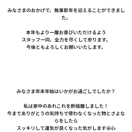
会社情報
みなさまのおかげで、無事新年を迎えることができまし
た。
カタロ
本年もより一層お喜びいただけるよう
リコー
スタッフ一同、全力を尽くして参ります。
今後ともよろしくお願いいたします。
お問い
みなさま年末年始はいかがお過ごしでしたか？
私は家中のあれこれを断捨離しました！
今までありがとうの気持ちで使わなくなった物とさよな
らをしたら
スッキリして運気が良くなった気がします🤩👍