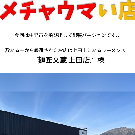
今回は中野市を飛び出して出張バージョンです🚙
数ある中から厳選されたお店は上田市にあるラーメン店🚩
『麺匠文蔵 上田店』様