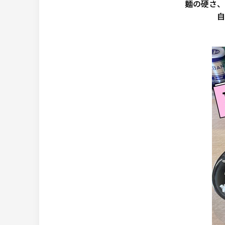
麺の硬さ、
自