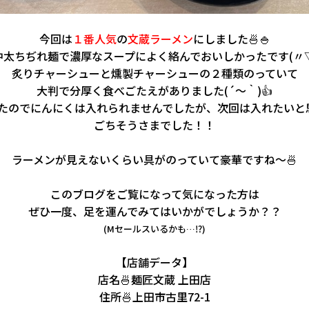
今回は
１番人気
の
文蔵ラーメン
にしました🍜🍚
中太ちぢれ麺で濃厚なスープによく絡んでおいしかったです(〃▽
炙りチャーシューと燻製チャーシューの２種類のっていて
大判で分厚く食べごたえがありました(´～｀)👍
たのでにんにくは入れられませんでしたが、次回は入れたいと
ごちそうさまでした！！
ラーメンが見えないくらい具がのっていて豪華ですね～🍜
このブログをご覧になって気になった方は
ぜひ一度、足を運んでみてはいかがでしょうか？？
(Mセールスいるかも…⁉)
【店舗データ】
店名🍜麺匠文蔵 上田店
住所🍜上田市古里72-1