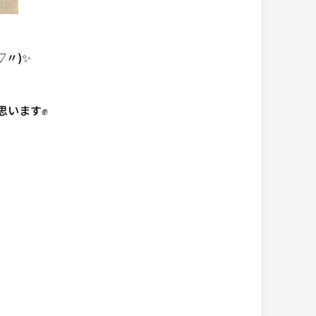
〃)✨
思います✊