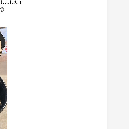
しました！
👌