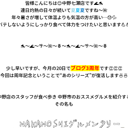
皆様こんにちは😊中野七瀬店です🌊🐬
連日灼熱の日々が続いて
夏
夏
夏
ですね～🌺
年々暑さが増して体温よりも気温の方が高い…😓💦
バテしないようにしっかり食べて体力をつけたいと思います💪💪
🐬～🌊～🌴～🌺～🍍～🐬～🌊～🌴～🌺～🍍
ブログ3周年
少し早いですが、今月の
20
日で
です
👏👏👏
今回は周年記念ということで“あのシリーズ”が復活します🍜🍜
中野店のスタッフが食べ歩き 中野市のおススメグルメを紹介す
その名も