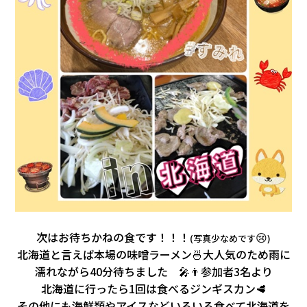
次はお待ちかねの食です！！！
😢
(写真少なめです
)
北海道と言えば本場の味噌ラーメン🍜大人気のため雨に
濡れながら40分待ちました
🎤👨参加者3名より
北海道に行ったら1回は食べるジンギスカン🥩
その他にも海鮮類やアイスなどいろいろ食べて北海道を