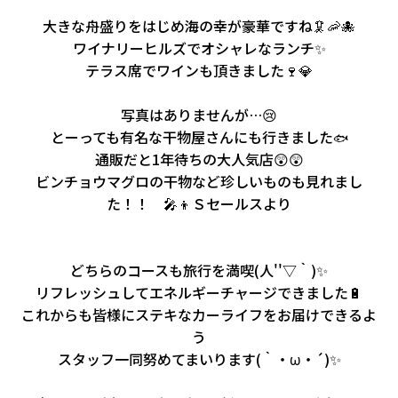
大きな舟盛りをはじめ海の幸が豪華ですね🦑🦐🐙
ワイナリーヒルズでオシャレなランチ✨
テラス席でワインも頂きました🍷💎
写真はありませんが…😢
とーっても有名な干物屋さんにも行きました
🐟
通販だと1年待ちの大人気店😲😲
ビンチョウマグロの干物など珍しいものも見れまし
た！！ 🎤👦Ｓセールスより
どちらのコースも旅行を満喫(人''▽｀)✨
リフレッシュしてエネルギーチャージできました🔋
これからも皆様にステキなカーライフをお届けできるよ
う
スタッフ一同努めてまいります(｀・ω・´)✨