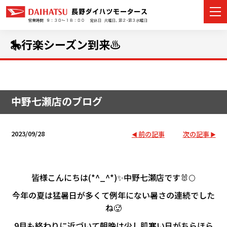
🎠行楽シーズン到来♨
カーラインナップ
中野七瀬店のブログ
展示車・試乗車
店舗情報
2023/09/28
前の記事
次の記事
イベント・キャンペーン
皆様こんにちは(*^_^*)✨中野七瀬店です🐰🌕
ご購入者サポート
今年の夏は猛暑日が多くて例年にない暑さの連続でした
アフターサポート
ね🥵
9月も終わりに近づいて朝晩は少し肌寒い日がちらほら