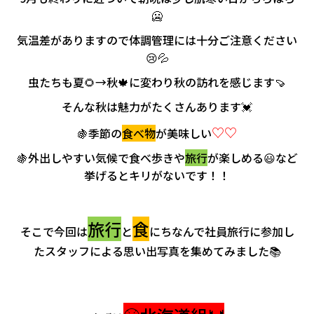
会社情報
🥶
気温差がありますので体調管理には十分ご注意ください
カタロ
😢💦
虫たちも夏🌻→秋🍁に変わり秋の訪れを感じます🍠
リコー
そんな秋は魅力がたくさんあります💓
お問い
♡♡
🍇季節の
食べ物
が美味しい
🍇外出しやすい気候で食べ歩きや
旅行
が楽しめる😃など
挙げるとキリがないです！！
旅行
食
そこで今回は
と
にちなんで社員旅行に参加し
たスタッフによる思い出写真を集めてみました📚