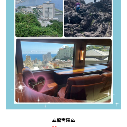
⛰龍宮窟⛰