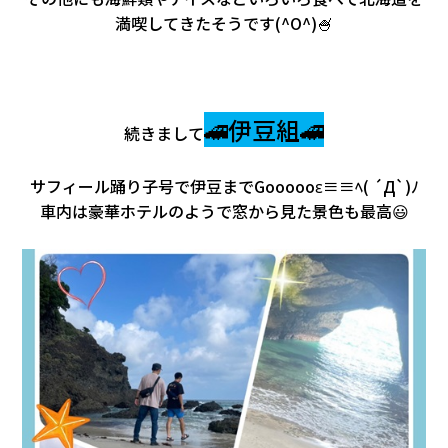
満喫してきたそうです(^O^)🍧
🚄伊豆組🚄
続きまして
サフィール踊り子号で伊豆までGoooooε≡≡ﾍ( ´Д`)ﾉ
車内は豪華ホテルのようで窓から見た景色も最高😃