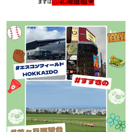
⚾北海道組🦀
まずは