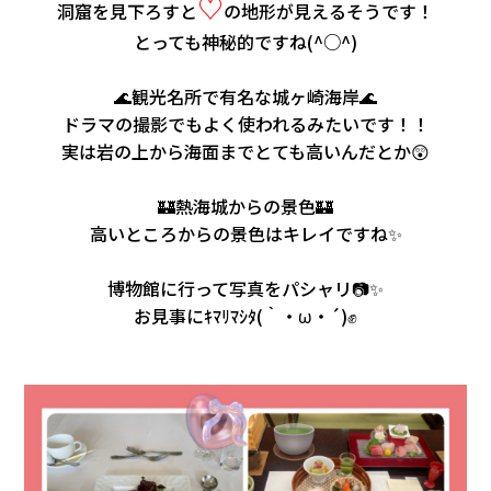
♡
洞窟を見下ろすと
の地形が見えるそうです！
とっても神秘的ですね(^○^)
🌊観光名所で有名な城ヶ崎海岸🌊
ドラマの撮影でもよく使われるみたいです！！
実は岩の上から海面までとても高いんだとか😲
🏰熱海城からの景色🏰
高いところからの景色はキレイですね✨
博物館に行って写真をパシャリ📷✨
お見事にｷﾏﾘﾏｼﾀ(｀・ω・´)✊