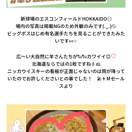
新球場のエスコンフィールドHOKKAIDO⚾
場内の写真は掲載NGのため外観のみです(._.)💦
ビッグボスはじめ有名選手たちを見ることができたみた
いです👀✨
♡
広～い大自然に羊さんたちが🐑🐑カワイイ😊
北海道ならではの1枚ですね🍼🧀
ニッカウイスキーの看板が正面じゃないのは雨が降って
いたのでお許しくださいとの事でした！ 🎤👨Mセール
スより