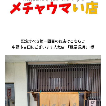
会社情報
カタロ
リコー
記念すべき第一回目のお店はこちら🚩
お問い
中野市吉田にございます人気店 「麵屋 風月」 様