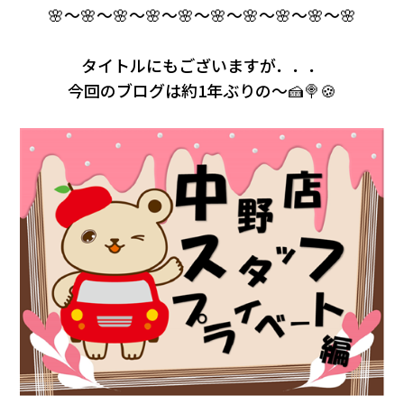
🌸～🌸～🌸～🌸～🌸～🌸～🌸～🌸～🌸～🌸
タイトルにもございますが．．．
今回のブログは約1年ぶりの～🍰🍭🍪