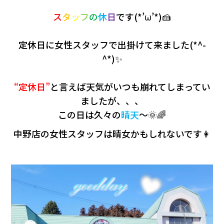
ス
タ
ッ
フ
の
休
日
です(*’ω’*)🍰
定休日に女性スタッフで出掛けて来ました(*^-
^*)✨
“定休日”
と言えば天気がいつも崩れてしまってい
ましたが、、、
この日は久々の
晴天
～🌞🌈
中野店の女性スタッフは晴女かもしれないです👩