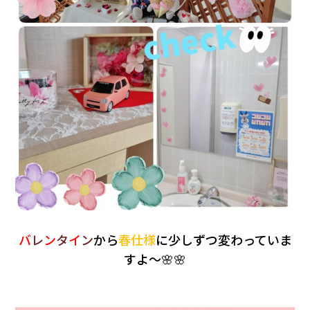
バ
レ
ン
タ
イ
ン
から
春仕様
に少しずつ変わっていま
すよ～🌸🌸