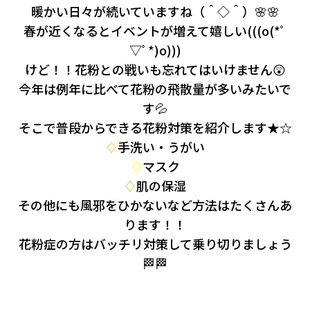
会社情報
暖かい日々が続いていますね（＾◇＾）🌸🌸
春が近くなるとイベントが増えて嬉しい(((o(*ﾟ
▽ﾟ*)o)))
カタロ
けど！！花粉との戦いも忘れてはいけません😲
今年は例年に比べて花粉の飛散量が多いみたいで
リコー
す💦
そこで普段からできる花粉対策を紹介します★☆
お問い
♢
手洗い・うがい
♢
マスク
♢
肌の保湿
その他にも風邪をひかないなど方法はたくさんあ
ります！！
花粉症の方はバッチリ対策して乗り切りましょう
🏁🏁