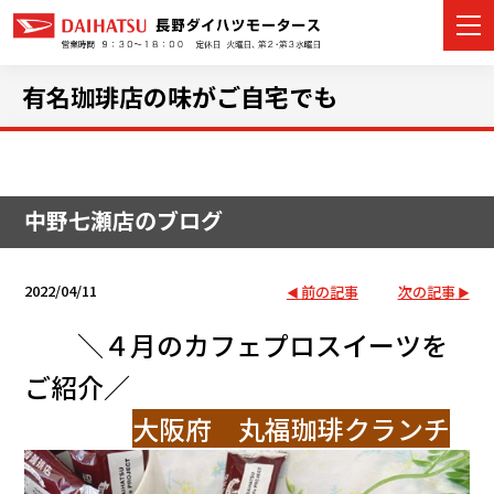
有名珈琲店の味がご自宅でも
カーラインナップ
中野七瀬店のブログ
展示車・試乗車
店舗情報
2022/04/11
前の記事
次の記事
イベント・キャンペーン
＼４月のカフェプロスイーツを
ご紹介／
ご購入者サポート
大阪府 丸福珈琲クランチ
アフターサポート