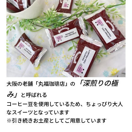
会社情報
カタロ
リコー
お問い
「深煎りの極
大阪の老舗「丸福珈琲店」の
み」
と呼ばれる
コーヒー豆を使用しているため、ちょっぴり大人
なスイーツとなっています
※引き続きお土産としてご用意しています