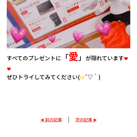
愛
「
」
すべてのプレゼントに
が隠れています
❤
❤
ぜひトライしてみてください(
´▽｀)
👐
前の記事
次の記事