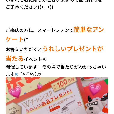
ご了承ください((+_+))
簡単なアン
ご来店の方に、スマートフォンで
ケート
に
うれしいプレゼントが
お答えいただくと
当たる
イベントも
開催しています その場で当たりがわかっちゃい
ます
ﾄﾞｷﾄﾞｷﾜｸﾜｸ
🎯