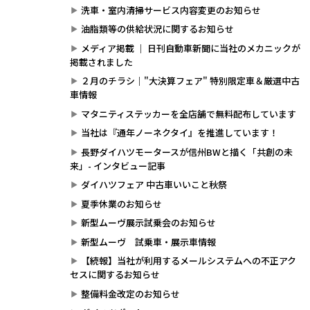
洗車・室内清掃サービス内容変更のお知らせ
油脂類等の供給状況に関するお知らせ
メディア掲載 ｜ 日刊自動車新聞に当社のメカニックが
掲載されました
２月のチラシ｜"大決算フェア" 特別限定車＆厳選中古
車情報
マタニティステッカーを全店舗で無料配布しています
当社は『通年ノーネクタイ』を推進しています！
長野ダイハツモータースが信州BWと描く「共創の未
来」- インタビュー記事
ダイハツフェア 中古車いいこと秋祭
夏季休業のお知らせ
新型ムーヴ展示試乗会のお知らせ
新型ムーヴ 試乗車・展示車情報
【続報】当社が利用するメールシステムへの不正アク
セスに関するお知らせ
整備料金改定のお知らせ