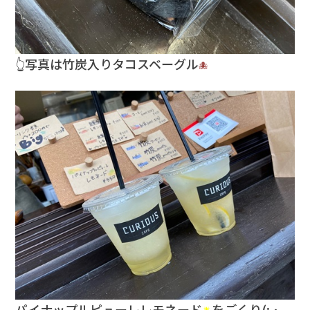
👆写真は竹炭入りタコスベーグル
🐙
パイナップルピューレレモネード
をごくり(; ･