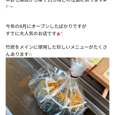
会社情報
ﾌﾞｰﾝ
カタロ
今年の6月にオープンしたばかりですが
すでに大人気のお店です
リコー
🏠
”
竹炭をメインに使用した珍しいメニューがたくさ
お問い
んあります
🍞