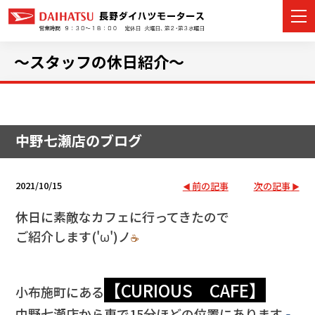
～スタッフの休日紹介～
カーラインナップ
中野七瀬店のブログ
展示車・試乗車
店舗情報
2021/10/15
前の記事
次の記事
イベント・キャンペーン
休日に素敵なカフェに行ってきたので
ご紹介します('ω')ノ
☕
ご購入者サポート
アフターサポート
【CURIOUS CAFE】
小布施町にある
中野七瀬店から車で15分ほどの位置にあります
🚙