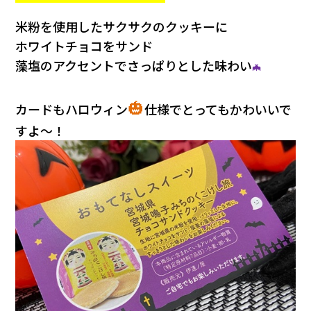
会社情報
米粉を使用したサクサクのクッキーに
ホワイトチョコをサンド
カタロ
藻塩のアクセントでさっぱりとした味わい
🦇
リコー
🎃
カードもハロウィン
仕様でとってもかわいいで
お問い
すよ～！