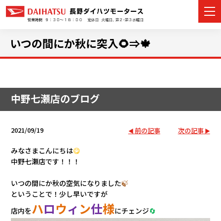
いつの間にか秋に突入🌻⇒🍁
カーラインナップ
中野七瀬店のブログ
展示車・試乗車
店舗情報
2021/09/19
前の記事
次の記事
イベント・キャンペーン
みなさまこんにちは
😋
中野七瀬店です！！！
ご購入者サポート
いつの間にか秋の空気になりました
🍃
ということで！少し早いですが
アフターサポート
ハ
ロ
ウ
ィ
ン
仕
様
店内を
にチェンジ
🔄