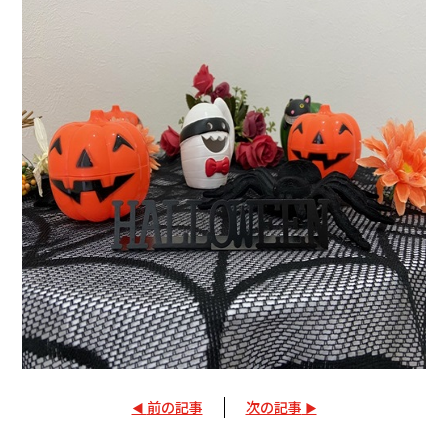
会社情報
カタロ
リコー
お問い
前の記事
次の記事