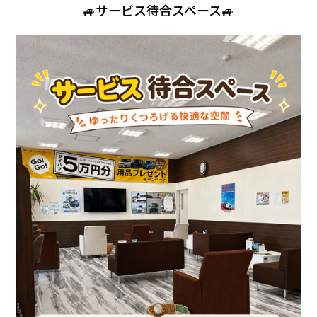
会社情報
🚙サービス待合スペース🚙
カタロ
リコー
お問い