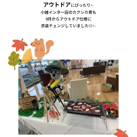
会社情報
アウトドア
にぴったり✨
小諸インター店のカクシカ君も
9月からアウトドア仕様に
カタロ
衣装チェンジ
していました👕✨
リコー
お問い