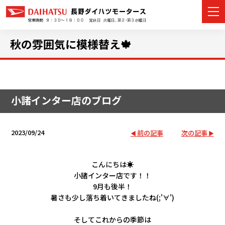
秋の雰囲気に模様替え🍁
カーラインナップ
小諸インター店のブログ
展示車・試乗車
店舗情報
2023/09/24
前の記事
次の記事
イベント・キャンペーン
こんにちは☀
小諸インター店です！！
ご購入者サポート
9月も後半！
暑さも少し落ち着いてきましたね(;'∀')
アフターサポート
そしてこれからの季節は