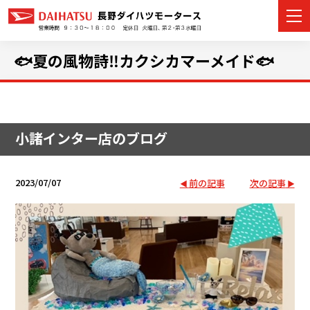
🐟夏の風物詩‼カクシカマーメイド🐟
カーラインナップ
小諸インター店のブログ
展示車・試乗車
店舗情報
2023/07/07
前の記事
次の記事
イベント・キャンペーン
ご購入者サポート
アフターサポート