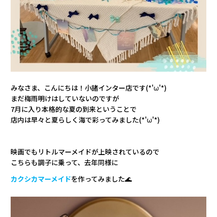
会社情報
カタロ
リコー
みなさま、こんにちは！小諸インター店です(*'ω'*)
お問い
まだ梅雨明けはしていないのですが
7月に入り本格的な夏の到来ということで
店内は早々と夏らしく海で彩ってみました(*'ω'*)
映画でもリトルマーメイドが上映されているので
こちらも調子に乗って、去年同様に
カクシカマーメイド
を作ってみました🌊