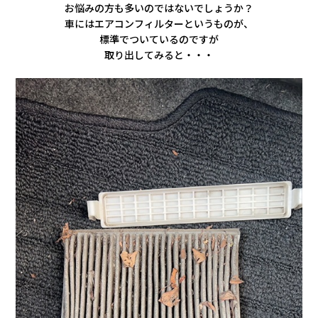
会社情報
お悩みの方も多いのではないでしょうか？
車にはエアコンフィルターというものが、
標準でついているのですが
カタロ
取り出してみると・・・
リコー
お問い