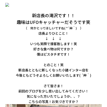
会社情報
新店長の滝沢です！！
カタロ
趣味はUFOキャッチャーだそうです笑
（ 何かとってほしいですね( *´艸｀) ）
リコー
店長よりひとこと！
↓ ↓ ↓
お問い
いつも笑顔で接客致します！笑
好きな
食べ物は何ですか？
僕はピスタチオです！
とのこと！笑
新店長とともに新しくなった小諸インター店を
今後ともどうぞよろしくお願いいたします( ´艸｀)
さて皆さま！
前回のブログを少し思い出してみてください！
気になった方いたでしょうか、、？
こちらの写真！お気づきですか？