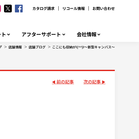
カタログ請求
リコール情報
お問い合わせ
ート
アフターサポート
会社情報
>
>
>
プ
店舗情報
店舗ブログ
ここにも収納が!(^^)!～新型キャンバス～
前の記事
次の記事