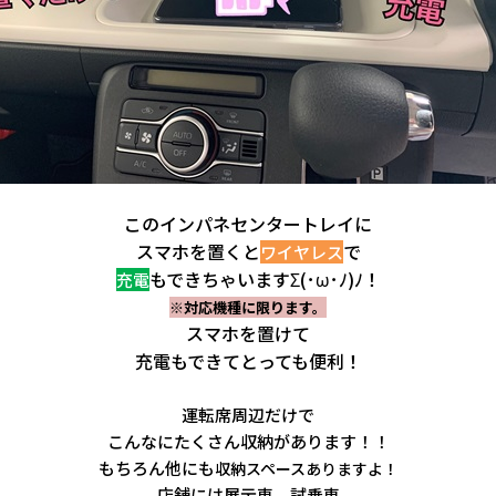
このインパネセンタートレイに
スマホを置くと
で
ワイヤレス
もできちゃいますΣ(･ω･ﾉ)ﾉ！
充電
※対応機種に限ります。
スマホを置けて
充電もできてとっても便利！
運転席周辺だけで
こんなにたくさん収納があります！！
もちろん他にも
収納スペースありますよ！
店舗には展示車、試乗車