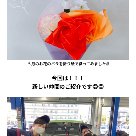
会社情報
カタロ
リコー
お問い
５月のお花のバラを折り紙で織ってみました✌
今回は！！！
新しい仲間のご紹介です😊😊