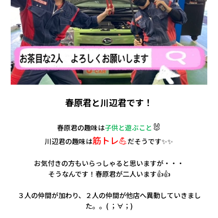
春原君と川辺君です！
🐰
春原君の趣味は
子供と遊ぶこと
筋トレ💪
川辺君の趣味は
だそうです✨✨
お気付きの方もいらっしゃると思いますが・・・
そうなんです！春原君が二人います👍👍
３人の仲間が加わり、２人の仲間が他店へ異動していきまし
た。。( ；∀；)