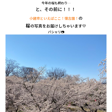
会社情報
今年の桜も終わり…
と、その前に！！！
の
小諸市といえばここ！懐古園！
カタロ
桜
の写真をお届けしちゃいます💛
パシャリ📷
リコー
お問い