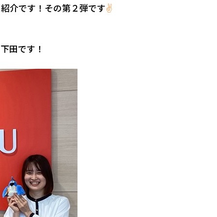
の紹介です！その第２弾です
✌
。下田です！