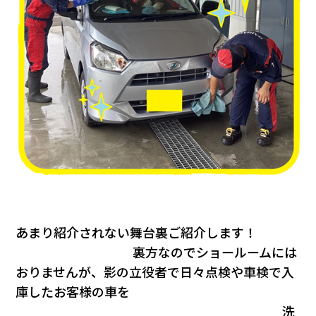
会社情報
カタロ
リコー
お問い
あまり紹介されない舞台裏ご紹介します！
裏方なのでショールームには
おりませんが、影の立役者で日々点検や車検で入
庫したお客様の車を
洗