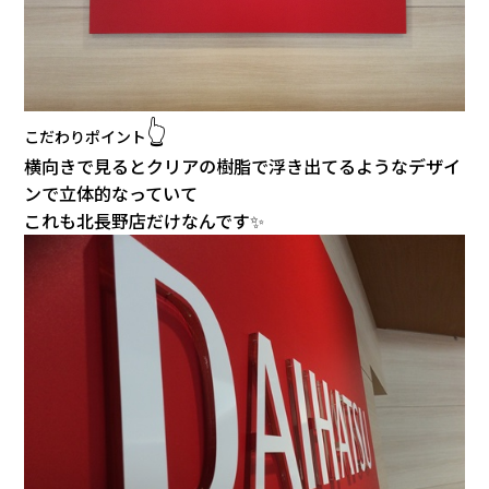
会社情報
カタロ
👆
こだわりポイント
リコー
横向きで見るとクリアの樹脂で浮き出てるようなデザイ
ンで立体的なっていて
お問い
これも北長野店
だけなんです✨