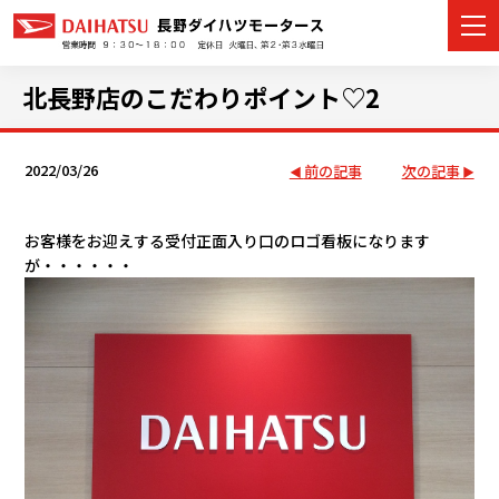
北長野店のこだわりポイント♡2
2022/03/26
前の記事
次の記事
カーラインナップ
展示車・試乗車
お客様をお迎えする受付正面入り口のロゴ看板になります
が・・・・・・
店舗情報
イベント・キャンペーン
ご購入者サポート
アフターサポート