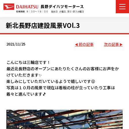
新北長野店建設風景VOl.3
2021/11/25
前の記事
次の記事
カーラインナップ
展示車・試乗車
こんにちは三輪店です！
最近北長野店のオープンにあたりたくさんのお客様にお声をか
店舗情報
けていただきます✨
楽しみにしていただいているようで嬉しいです😝
イベント・キャンペーン
写真は１０月の風景で現在は看板の柱が立っていたり工事は
着々と進んでいます🎵
ご購入者サポート
アフターサポート