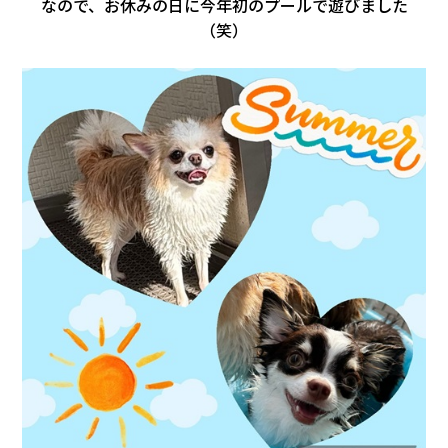
なので、お休みの日に今年初のプールで遊びました
会社情報
（笑）
カタロ
リコー
お問い