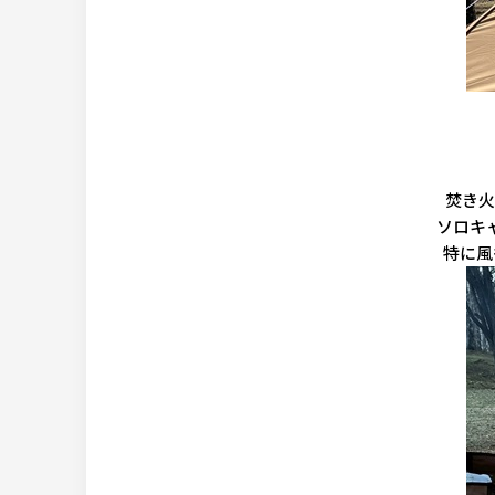
焚き火
ソロキ
特に風