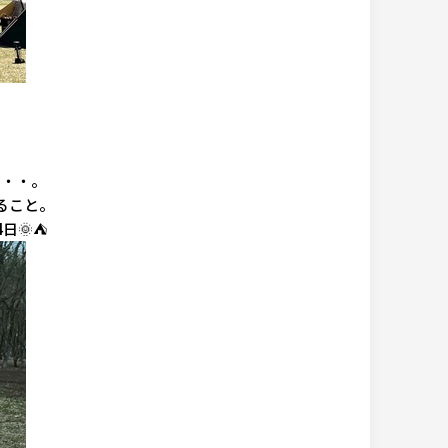
・・・。
ること。
日🌞⛺