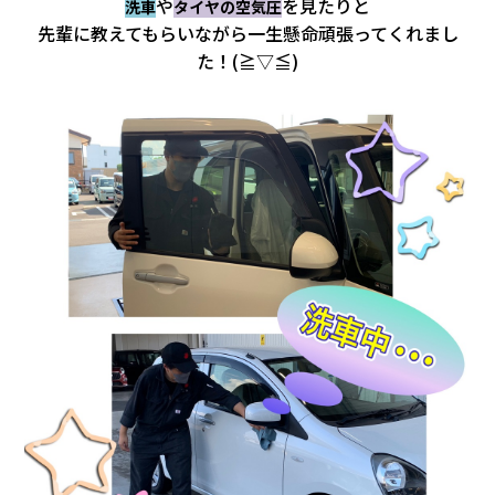
や
を見たりと
会社情報
洗車
タイヤの空気圧
先輩に教えてもらいながら一生懸命頑張ってくれまし
た！(≧▽≦)
カタロ
リコー
お問い