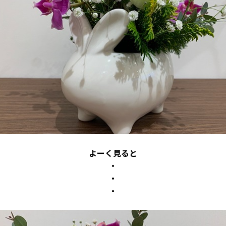
よーく見ると
・
・
・