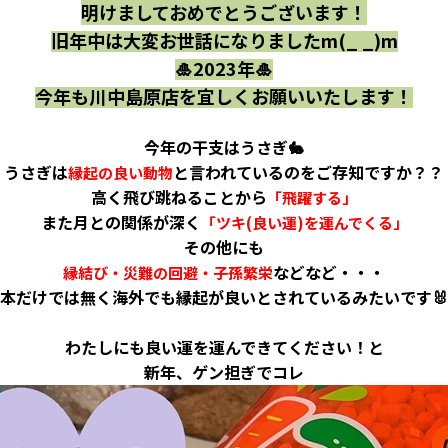
明けましておめでとうございます！
旧年中は大変お世話になりましたm(_ _)m
🎍2023年🎍
今年も川中島原店を宜しくお願いいたします！
今年の干支はうさぎ🐇
うさぎは
と言われているのをご存知ですか？？
縁起の良い動物
高く飛び跳ねることから
「飛躍する」
また月との関係が深く
「ツキ(良い運)を運んでくる」
その他にも
などなど・・・
縁結び・災難の回避・子孫繁栄
本だけでは無く海外でも縁起が良いとされているみたいです
わたしにも良い運を運んできてください！と
新年、ゲン担ぎでコレ