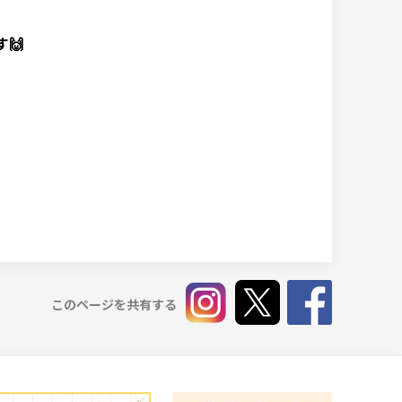
🙌
このページを共有する