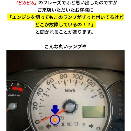
会社情報
のフレーズでふと思い出したのですが
「ピカピカ」
ご来店いただいたお客様に
「エンジンを切ってもこのランプがずっと付いてるけど
カタロ
どこか故障しているの！？」
と聞かれることがあります。
リコー
こんな丸いランプや
お問い