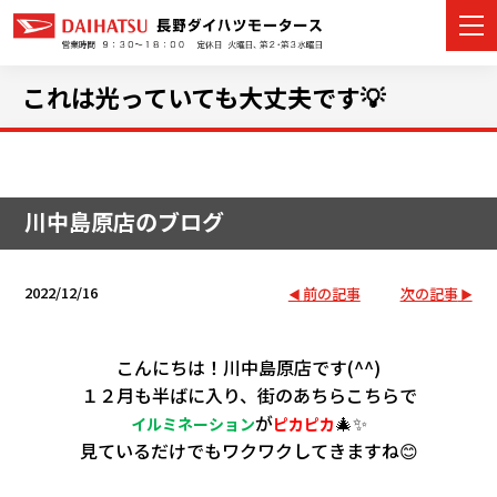
これは光っていても大丈夫です💡
カーラインナップ
川中島原店のブログ
展示車・試乗車
店舗情報
2022/12/16
前の記事
次の記事
イベント・キャンペーン
こんにちは！川中島原店です(^^)
ご購入者サポート
１２月も半ばに入り、街のあちらこちらで
が
🎄✨
イルミネーション
ピカピカ
アフターサポート
見ているだけでもワクワクしてきますね😊