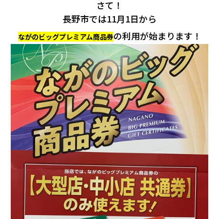
会社情報
さて！
長野市では11月1日から
の利用が始まります！
カタロ
ながのビッグプレミアム商品券
リコー
お問い