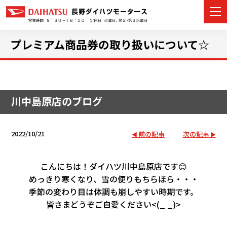
プレミアム商品券の取り扱いについて☆
カーラインナップ
川中島原店のブログ
展示車・試乗車
店舗情報
2022/10/21
前の記事
次の記事
イベント・キャンペーン
こんにちは！ダイハツ川中島原店です😊
めっきり寒くなり、雪の便りもちらほら・・・
ご購入者サポート
季節の変わり目は体調も崩しやすい時期です。
皆さまどうぞご自愛ください<(_ _)>
アフターサポート