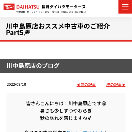
川中島原店おススメ中古車のご紹介
Part5🎆
カーラインナップ
展示車・試乗車
川中島原店のブログ
店舗情報
2022/09/10
前の記事
次の記事
イベント・キャンペーン
皆さんこんにちは！川中島原店です😀
ご購入者サポート
暑さも少しずつやわらぎ
秋の訪れを感じますね🍂
アフターサポート