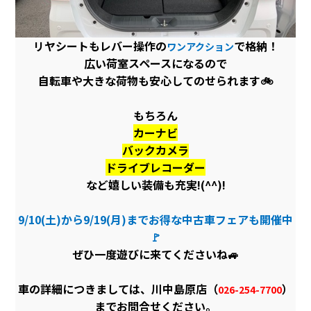
リヤシートもレバー操作の
で格納！
ワンアクション
広い荷室スペースになるので
自転車や大きな荷物も安心してのせられます🚲
もちろん
カーナビ
バックカメラ
ドライブレコーダー
など嬉しい装備も充実!(^^)!
9/10(土)から9/19(月)までお得な中古車フェアも開催中
🚩
ぜひ一度遊びに来てくださいね🚙
車の詳細につきましては、川中島原店（
）
026-254-7700
までお問合せください。