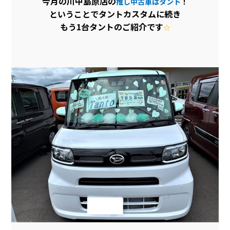
今月の川中島原店の
推し中古車はタント
！
会社情報
ということでタントカスタムに続き
もう1台タントのご紹介です
☆
カタロ
リコー
お問い