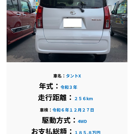
車名：
タントX
年式：
令和
３
年
走行距離：
２５６km
車検：
令和６年１２月２７日
駆動方式：
4WD
お支払総額：
１８５.８
万円