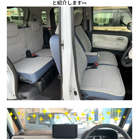
会社情報
と紹介します👀
カタロ
リコー
お問い